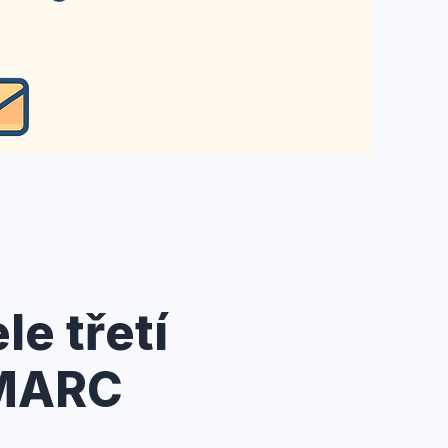
le třetí
DMARC