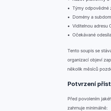
Týmy odpovědné z
Domény a subdomé
Viditelnou adres
Očekávané odesílaj
Tento soupis se stáv
organizací objeví z
několik měsíců pozdě
Potvrzení přís
Před povolením jakéh
zahrnuje minimálně: