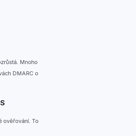
rozrůstá. Mnoho
právách DMARC o
NS
é ověřování. To