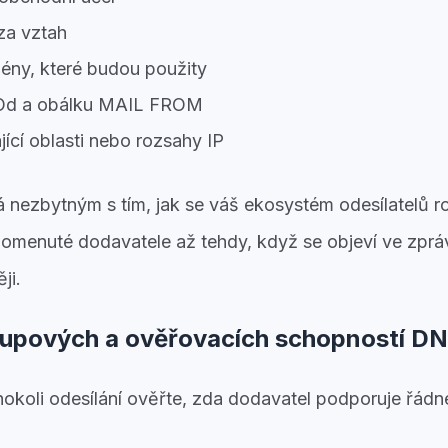
a vztah
ny, které budou použity
u Od a obálku MAIL FROM
ící oblasti nebo rozsahy IP
á nezbytným s tím, jak se váš ekosystém odesílatelů 
apomenuté dodavatele až tehdy, když se objeví ve z
ji.
tupových a ověřovacích schopností D
okoli odesílání ověřte, zda dodavatel podporuje řádn