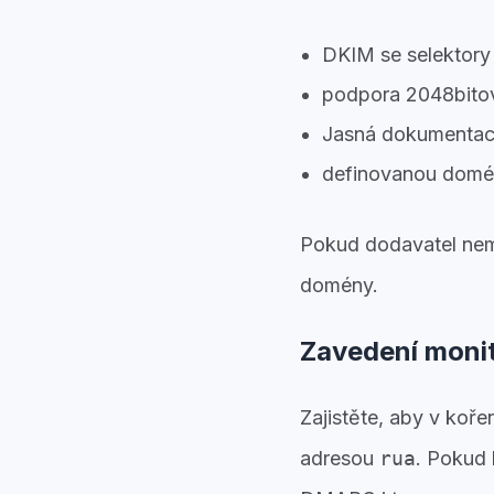
DKIM se selektory
podpora 2048bito
Jasná dokumenta
definovanou domén
Pokud dodavatel nem
domény.
Zavedení mon
Zajistěte, aby v ko
adresou
rua
. Pokud