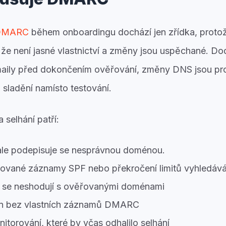
u DMARC
během onboardingu dochází jen zřídka, protože 
 že není jasné vlastnictví a změny jsou uspěchané. D
-maily před dokončením ověřování, změny DNS jsou p
sladění namísto testování.
 selhání patří:
ale podepisuje se nesprávnou doménou.
zované záznamy SPF nebo překročení limitů vyhledává
é se neshodují s ověřovanými doménami
n bez vlastních záznamů DMARC
torování, které by včas odhalilo selhání