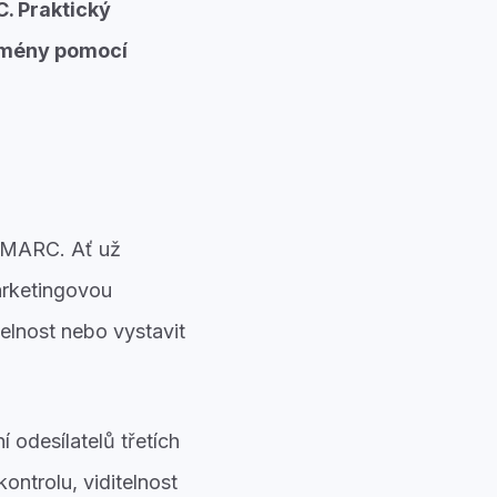
C. Praktický
domény pomocí
í DMARC. Ať už
arketingovou
elnost nebo vystavit
odesílatelů třetích
ontrolu, viditelnost