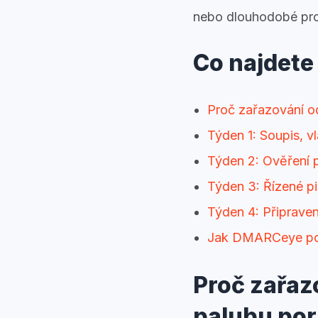
nebo dlouhodobé pr
Co najdete
Proč zařazování od
Týden 1: Soupis, vl
Týden 2: Ověření p
Týden 3: Řízené pil
Týden 4: Připrave
Jak DMARCeye pomá
Proč zařazo
palubu po