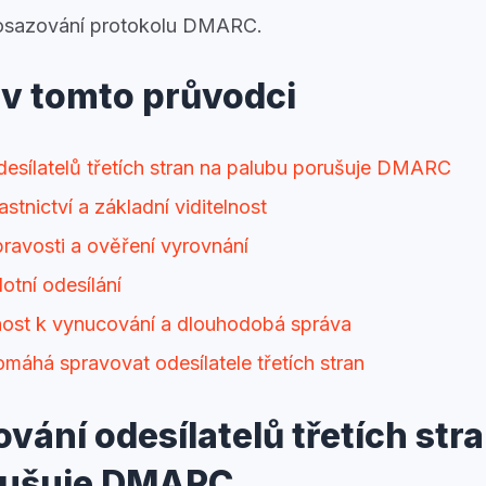
osazování protokolu DMARC.
 v tomto průvodci
esílatelů třetích stran na palubu porušuje DMARC
astnictví a základní viditelnost
ravosti a ověření vyrovnání
otní odesílání
nost k vynucování a dlouhodobá správa
há spravovat odesílatele třetích stran
vání odesílatelů třetích str
rušuje DMARC