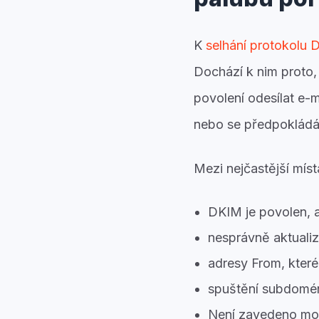
K
selhání protokol
Dochází k nim proto,
povolení odesílat e
nebo se předpokládá 
Mezi nejčastější místa
DKIM je povolen, 
nesprávně aktuali
adresy From, kter
spuštění subdomé
Není zavedeno moni