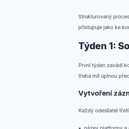
Strukturovaný proces
přistupuje jako ke k
Týden 1: So
První týden zavádí ko
třeba mít úplnou pře
Vytvoření zázn
Každý odesílatel tře
název platformy a