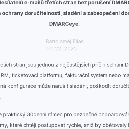
esílatelů e-mailů třetích stran bez porušení DMAR
 ochrany doručitelnosti, sladění a zabezpečení 
DMARCeye.
Bartolomej Elias
pro 22, 2025
řetích stran jsou jednou z nejčastějších příčin selhán
RM, ticketovací platformu, fakturační systém nebo m
bná konfigurace může narušit sladění, poškodit doručit
.
e praktický 30denní rámec pro bezpečné onboardování 
ýmy, které chtějí postupovat rychle, aniž by obětovaly k