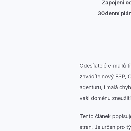
Zapojení od
30denní plán
Odesílatelé e-mailů t
zavádíte nový ESP, C
agenturu, i malá chy
vaši doménu zneužití
Tento článek popisuj
stran. Je určen pro t