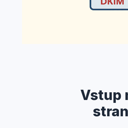
Vstup n
stra