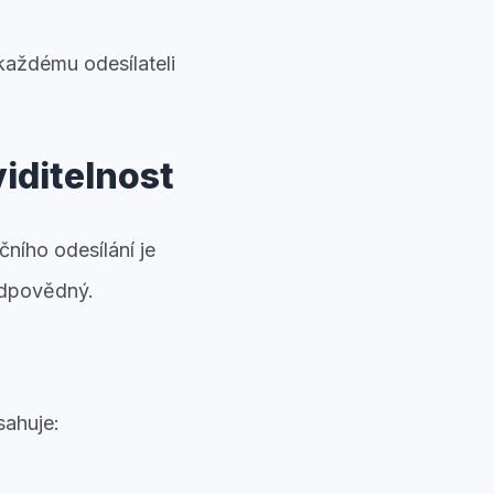
každému odesílateli
viditelnost
čního odesílání je
 odpovědný.
sahuje: