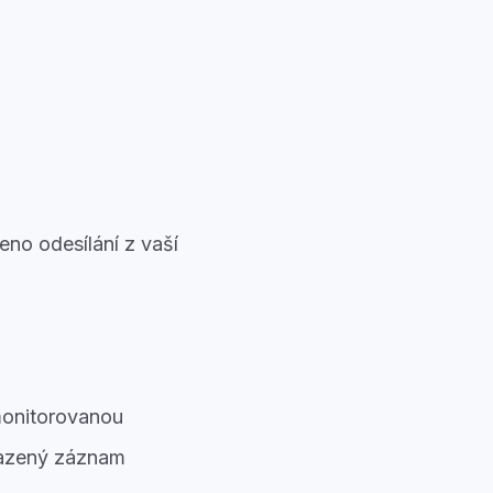
no odesílání z vaší
onitorovanou
razený záznam