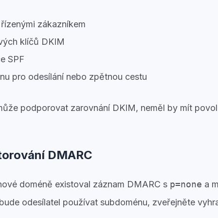
 řízenými zákazníkem
vých klíčů DKIM
ce SPF
u pro odesílání nebo zpětnou cestu
ůže podporovat zarovnání DKIM, neměl by mít povole
itorování DMARC
řenové doméně existoval záznam DMARC s
p=none
a m
 bude odesílatel používat subdoménu, zveřejněte vyh