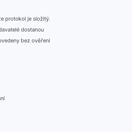
protokol je složitý.
odavatelé dostanou
rovedeny bez ověření
ní