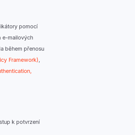
fikátory pomocí
m e-mailových
yla během přenosu
licy Framework)
,
entication,
stup k potvrzení