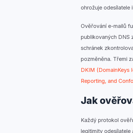
ohrožuje odesílatele i
Ověřování e-mailů fu
publikovaných DNS z
schránek zkontrolova
pozměněna. Třemi zá
DKIM (DomainKeys Id
Reporting, and Conf
Jak ověřov
Každý protokol ověřu
legitimity odesílatele 