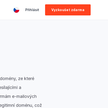
Přihlásit
Vyzkoušet zdarma
)
 domény, ze které
ílajícími a
ormám e-mailových
legitimní doménu, což