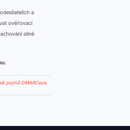
desílatelích a
vat ověřovací
achování silné
nu.
ník pojmů DMARCeye
.