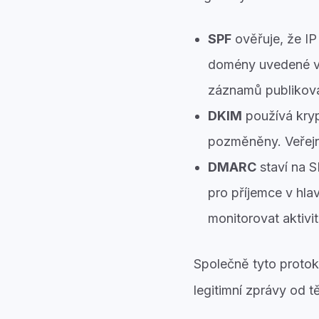
SPF
ověřuje, že IP
domény uvedené v o
záznamů publikov
DKIM
používá kryp
pozměněny. Veřejn
DMARC
staví na 
pro příjemce v hla
monitorovat aktivi
Společně tyto protoko
legitimní zprávy od t