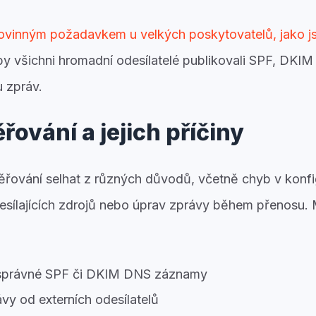
ovinným požadavkem u velkých poskytovatelů, jako j
 aby všichni hromadní odesílatelé publikovali SPF, 
tu zpráv.
řování a jejich příčiny
řování selhat z různých důvodů, včetně chyb v konfi
esílajících zdrojů nebo úprav zprávy během přenosu.
esprávné SPF či DKIM DNS záznamy
y od externích odesílatelů