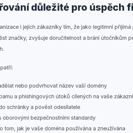
ěřování důležité pro úspěch 
nizace i jejich zákazníky tím, že jako legitimní přijí
ěst značky, zvyšuje doručitelnost a brání útočníkům 
h.
patří:
adělat nebo podvrhovat název vaší domény
spamu a phishingových útoků cílených na vaše zákazn
do schránky a pověst odesílatele
s oborovými bezpečnostními standardy
 o tom, jak je vaše doména používána a zneužívána