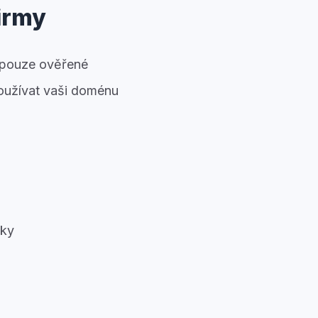
firmy
má pouze ověřené
používat vaši doménu
íky