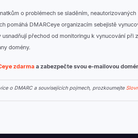
atkům o problémech se sladěním, neautorizovaných o
ech pomáhá DMARCeye organizacím sebejistě vynuco
zy usnadňují přechod od monitoringu k vynucování při z
rany domény.
eye zdarma
a zabezpečte svou e-mailovou domé
 více o DMARC a souvisejících pojmech, prozkoumejte
Slov