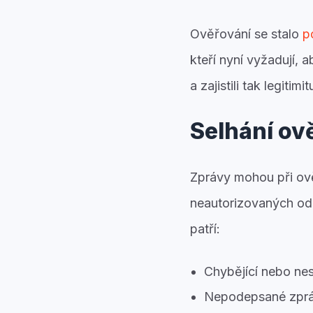
Ověřování se stalo
p
kteří nyní vyžadují,
a zajistili tak legitimi
Selhání ově
Zprávy mohou při ově
neautorizovaných od
patří:
Chybějící nebo n
Nepodepsané zpráv