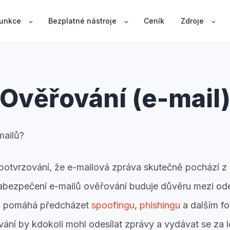
unkce
Bezplatné nástroje
Ceník
Zdroje
Ověřování (e-mail
mailů?
potvrzování, že e-mailová zpráva skutečně pochází z
abezpečení e-mailů ověřování buduje důvěru mezi odes
y a pomáhá předcházet
spoofingu
,
phishingu
a dalším f
ní by kdokoli mohl odesílat zprávy a vydávat se za 