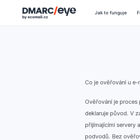
Jak to funguje
F
Co je ověřování u e-
Ověřování je proces 
deklaruje původ. V z
přijímajícími server
podvodů. Bez ověřová