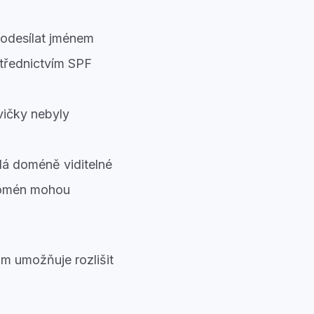
 odesílat jménem
střednictvím SPF
vičky nebyly
á doméně viditelné
 domén mohou
ům umožňuje rozlišit