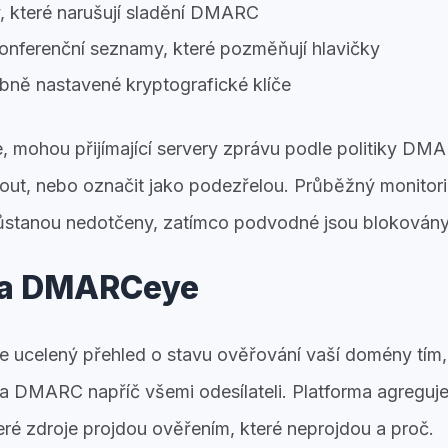
 které narušují sladění DMARC
onferenční seznamy, které pozměňují hlavičky
bně nastavené kryptografické klíče
, mohou přijímající servery zprávu podle politiky DMAR
out, nebo označit jako podezřelou. Průběžný monitori
zůstanou nedotčeny, zatímco podvodné jsou blokovány
 a DMARCeye
e ucelený přehled o stavu ověřování vaší domény tím,
a DMARC napříč všemi odesílateli. Platforma agregu
eré zdroje projdou ověřením, které neprojdou a proč.