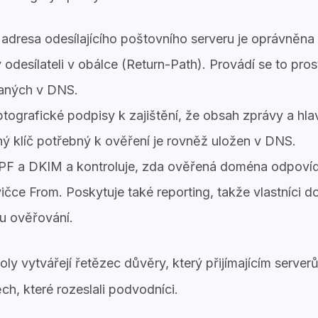
 adresa odesílajícího poštovního serveru je oprávněna
desílateli v obálce (Return-Path). Provádí se to pro
aných v DNS.
tografické podpisy k zajištění, že obsah zprávy a hla
ý klíč potřebný k ověření je rovněž uložen v DNS.
SPF a DKIM a kontroluje, zda ověřená doména odpovíd
vičce From. Poskytuje také reporting, takže vlastníci
tu ověřování.
ly vytvářejí řetězec důvěry, který přijímajícím server
ěch, které rozeslali podvodníci.