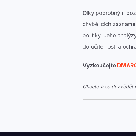
Díky podrobným pozn
chybějících záznam
politiky. Jeho analý
doručitelnosti a och
Vyzkoušejte
DMARC
Chcete-li se dozvědět