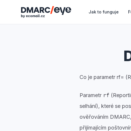
Jak to funguje
F
Co je parametr rf= 
Parametr
rf
(Reporti
selhání), které se po
ověřováním DMARC, a
přijímajícím poštovn