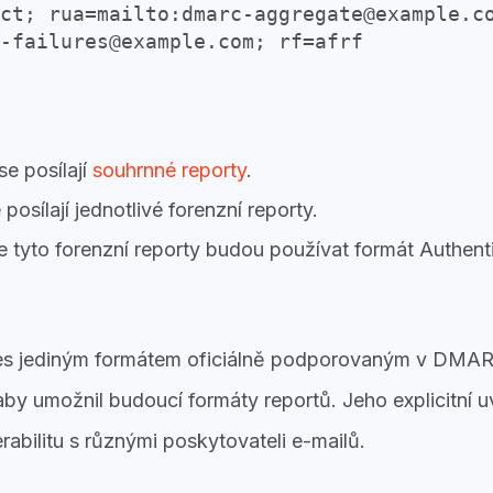
ct; rua=mailto:dmarc-aggregate@example.c
-failures@example.com; rf=afrf
se posílají
souhrnné reporty
.
posílají jednotlivé forenzní reporty.
 tyto forenzní reporty budou používat formát Authenti
s jediným formátem oficiálně podporovaným v DMAR
 aby umožnil budoucí formáty reportů. Jeho explicitní
rabilitu s různými poskytovateli e-mailů.