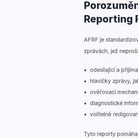
Porozumění
Reporting 
AFRF je standardizo
zprávách, jež neproš
odesílající a přijíma
hlavičky zprávy, j
ověřovací mechani
diagnostické inform
volitelně redigova
Tyto reporty pomáhaj