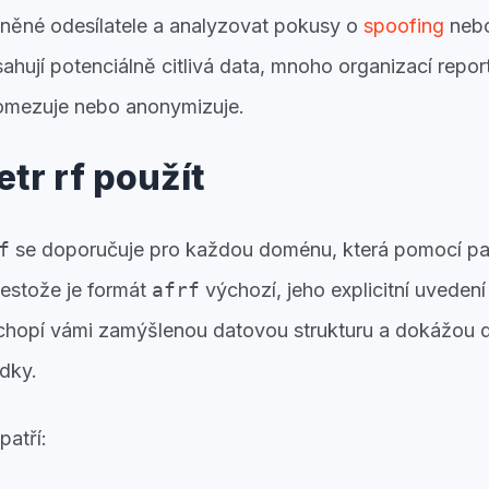
vněné odesílatele a analyzovat pokusy o
spoofing
neb
hují potenciálně citlivá data, mnoho organizací repor
 omezuje nebo anonymizuje.
tr rf použít
f
se doporučuje pro každou doménu, která pomocí p
řestože je formát
afrf
výchozí, jeho explicitní uvedení
ochopí vámi zamýšlenou datovou strukturu a dokážou d
edky.
patří: