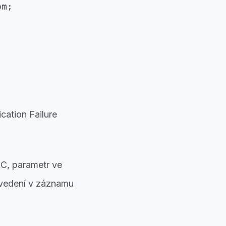
om;
cation Failure
C, parametr ve
 uvedení v záznamu