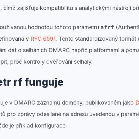
 čímž zajišťuje kompatibilitu s analytickými nástroji př
i používanou hodnotou tohoto parametru
afrf
(Authenti
definovaná v
RFC 6591
. Tento standardizovaný formát
vání dat o selháních DMARC napříč platformami a po
t, proč kontroly ověřování selhaly.
tr rf funguje
vuje v DMARC záznamu domény, publikovaném jako
D
rtů pro zprávy odesílané na adresu uvedenou v param
Zde je příklad konfigurace: