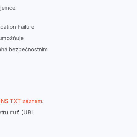
íjemce.
cation Failure
 umožňuje
máhá bezpečnostním
NS TXT záznam
.
etru
ruf
(URI