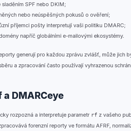
e sladěním SPF nebo DKIM;
vněných nebo neúspěšných pokusů o ověření;
ůzní příjemci pošty interpretují vaši politiku DMARC;
 domény napříč globálními e-mailovými ekosystémy.
eporty generují pro každou zprávu zvlášť, může jich b
sběru a zpracování často používají vyhrazenou schrá
rf a DMARCeye
cky rozpozná a interpretuje parametr
rf
z vašeho pu
pracovává forenzní reporty ve formátu AFRF, normali