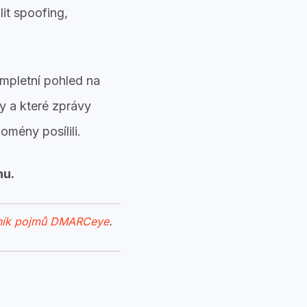
it spoofing,
pletní pohled na
sy a které zprávy
omény posílili.
nu.
ník pojmů DMARCeye
.