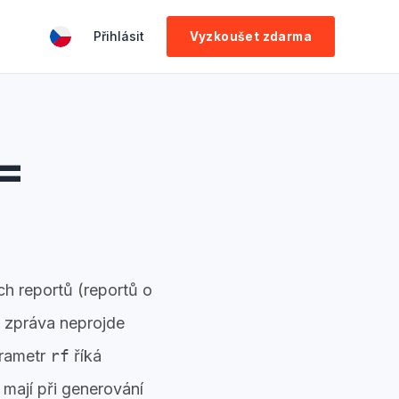
Přihlásit
Vyzkoušet zdarma
=
h reportů (reportů o
yž zpráva neprojde
arametr
rf
říká
 mají při generování