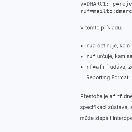
v=DMARC1; p=reje
ruf=mailto:dmarc
V tomto příkladu:
rua
definuje, kam 
ruf
určuje, kam se 
rf=afrf
udává, že
Reporting Format.
Přestože je
afrf
dne
specifikaci zůstává,
může zlepšit interope