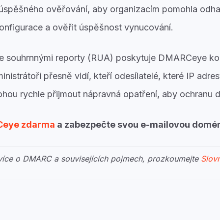
eúspěšného ověřování, aby organizacím pomohla odhal
konfigurace a ověřit úspěšnost vynucování.
e souhrnnými reporty (RUA) poskytuje DMARCeye kom
istrátoři přesně vidí, kteří odesílatelé, které IP adre
ohou rychle přijmout nápravná opatření, aby ochranu d
eye zdarma
a zabezpečte svou e-mailovou domé
 více o DMARC a souvisejících pojmech, prozkoumejte
Slov