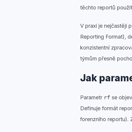
těchto reportů použít,
V praxi je nejčastěj
Reporting Format), 
konzistentní zpraco
týmům přesně pochopi
Jak parame
Parametr
rf
se obje
Definuje formát repo
forenzního reportu). 