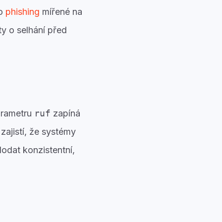
o
phishing
mířené na
ty o selhání před
arametru
ruf
zapíná
 zajistí, že systémy
odat konzistentní,