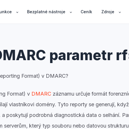
unkce
Bezplatné nástroje
Ceník
Zdroje
DMARC parametr rf
(Reporting Format) v DMARC?
ng Format) v
DMARC
záznamu určuje formát forenzníc
sílají vlastníkovi domény. Tyto reporty se generují, kd
 poskytují podrobná diagnostická data o selhání. P
ím serverům, který typ souboru nebo datovou strukturu