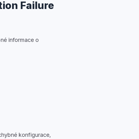
ion Failure
bné informace o
chybné konfigurace,