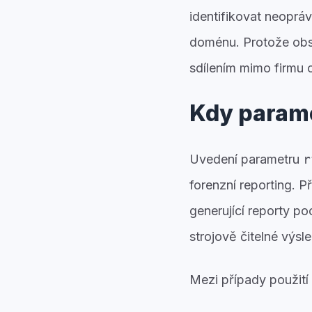
identifikovat neoprá
doménu. Protože obsa
sdílením mimo firmu
Kdy parame
Uvedení parametru
r
forenzní reporting. P
generující reporty p
strojově čitelné výsl
Mezi případy použití 