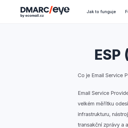
Jak to funguje
F
ESP 
Co je Email Service 
Email Service Provid
velkém měřítku odesí
infrastrukturu, nást
transakční zprávy a 