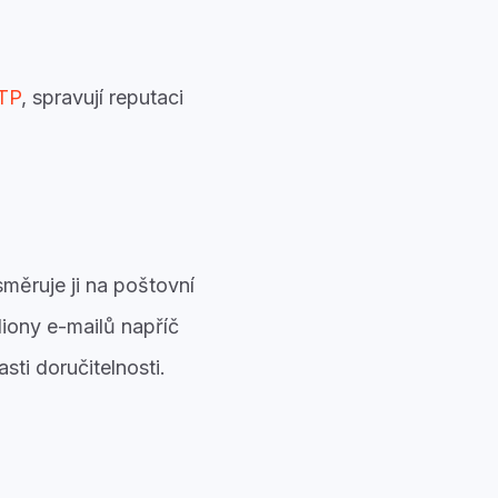
TP
, spravují reputaci
měruje ji na poštovní
liony e-mailů napříč
sti doručitelnosti.