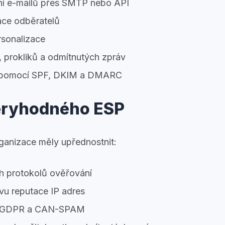
í e-mailů přes SMTP nebo API
ce odběratelů
rsonalizace
, prokliků a odmítnutých zpráv
 pomocí SPF, DKIM a DMARC
ěryhodného ESP
ganizace měly upřednostnit:
 protokolů ověřování
vu reputace IP adres
sy GDPR a CAN-SPAM