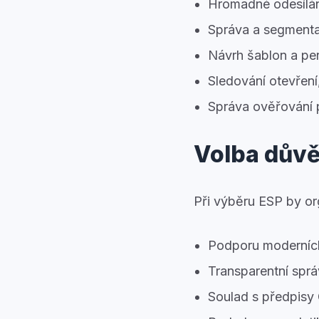
Hromadné odesílán
Správa a segmenta
Návrh šablon a pe
Sledování otevření
Správa ověřování
Volba dův
Při výběru ESP by or
Podporu moderních
Transparentní sprá
Soulad s předpi