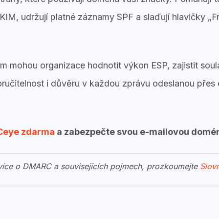
DKIM, udržují platné záznamy SPF a slaďují hlavičky „F
 mohou organizace hodnotit výkon ESP, zajistit soul
oručitelnost i důvěru v každou zprávu odeslanou přes 
eye zdarma
a zabezpečte svou e-mailovou domé
 více o DMARC a souvisejících pojmech, prozkoumejte
Slov