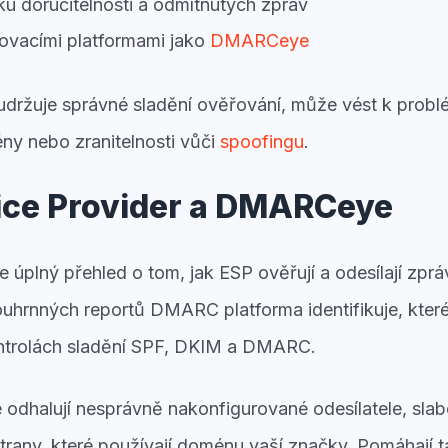
u doručitelnosti a odmítnutých zpráv
rovacími platformami jako
DMARCeye
eudržuje správné sladění ověřování, může vést k pro
ny nebo zranitelnosti vůči
spoofingu
.
ice Provider a DMARCeye
 úplný přehled o tom, jak ESP ověřují a odesílají zpr
hrnných reportů DMARC platforma identifikuje, kter
ontrolách sladění SPF, DKIM a DMARC.
halují nesprávně nakonfigurované odesílatele, slabé
strany, které používají doménu vaší značky. Pomáhají t