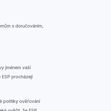
blémům s doručováním,
ávy jménem vaší
é ESP procházejí
 politiky ověřování
aké ověřit, že ESP