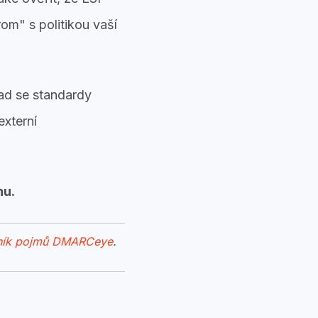
rom" s politikou vaší
ad se standardy
externí
nu.
ník pojmů DMARCeye
.