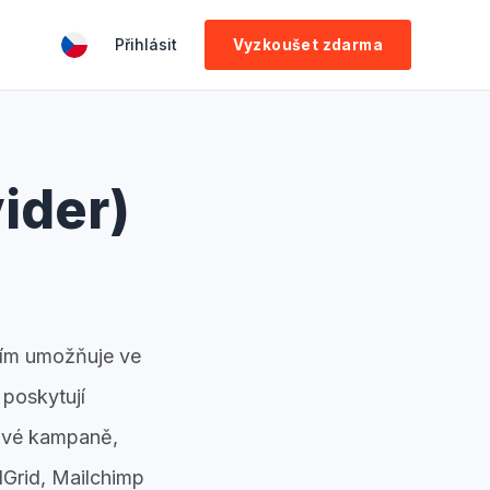
Přihlásit
Vyzkoušet zdarma
ider)
acím umožňuje ve
 poskytují
gové kampaně,
dGrid, Mailchimp