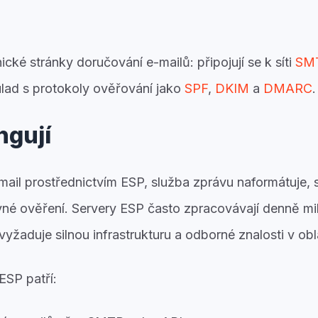
ické stránky doručování e-mailů: připojují se k síti
SM
oulad s protokoly ověřování jako
SPF
,
DKIM
a
DMARC
.
ngují
mail prostřednictvím ESP, služba zprávu naformátuje, s
ávné ověření. Servery ESP často zpracovávají denně mi
vyžaduje silnou infrastrukturu a odborné znalosti v obla
ESP patří: