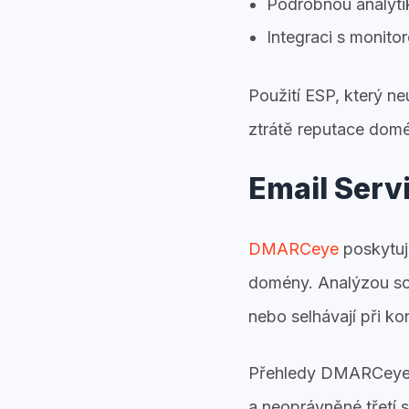
Podrobnou analytik
Integraci s monito
Použití ESP, který n
ztrátě reputace domé
Email Serv
DMARCeye
poskytuje
domény. Analýzou sou
nebo selhávají při k
Přehledy DMARCeye od
a neoprávněné třetí 