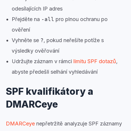
odesílajících IP adres
Přejděte na
-all
pro plnou ochranu po
ověření
Vyhněte se
?
, pokud neřešíte potíže s
výsledky ověřování
Udržujte záznam v rámci
limitu SPF dotazů
,
abyste předešli selhání vyhledávání
SPF kvalifikátory a
DMARCeye
DMARCeye
nepřetržitě analyzuje SPF záznamy