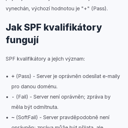
vynechán, výchozí hodnotou je "+" (Pass).
Jak SPF kvalifikátory
fungují
SPF kvalifikátory a jejich význam:
+
(Pass) - Server je oprávněn odesílat e-maily
pro danou doménu.
-
(Fail) - Server není oprávněn; zpráva by
měla být odmítnuta.
~
(SoftFail) - Server pravděpodobně není
oprávněn; zpráva může být přijata, ale