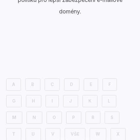
domény.
A
B
C
D
E
F
G
H
I
J
K
L
M
N
O
P
R
S
T
U
V
VŠE
W
X