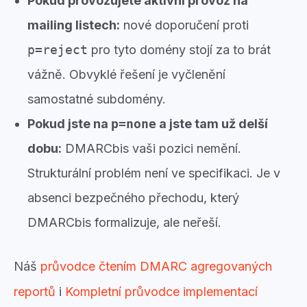
Pokud provozujete aktivní provoz na
mailing listech:
nové doporučení proti
p=reject
pro tyto domény stojí za to brát
vážně. Obvyklé řešení je vyčlenění
samostatné subdomény.
Pokud jste na
p=none
a jste tam už delší
dobu:
DMARCbis vaši pozici nemění.
Strukturální problém není ve specifikaci. Je v
absenci bezpečného přechodu, který
DMARCbis formalizuje, ale neřeší.
Náš
průvodce čtením DMARC agregovaných
reportů
i
Kompletní průvodce implementací