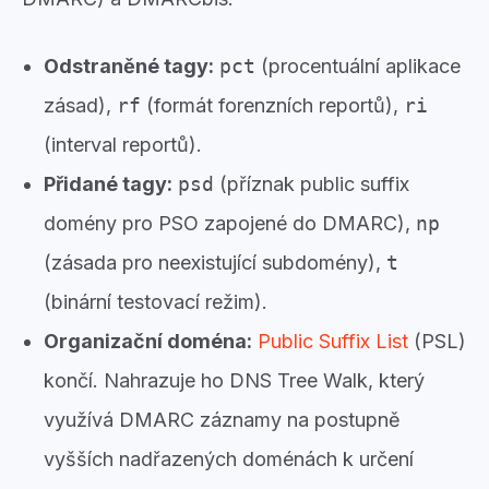
Odstraněné tagy:
pct
(procentuální aplikace
zásad),
rf
(formát forenzních reportů),
ri
(interval reportů).
Přidané tagy:
psd
(příznak public suffix
domény pro PSO zapojené do DMARC),
np
(zásada pro neexistující subdomény),
t
(binární testovací režim).
Organizační doména:
Public Suffix List
(PSL)
končí. Nahrazuje ho DNS Tree Walk, který
využívá DMARC záznamy na postupně
vyšších nadřazených doménách k určení