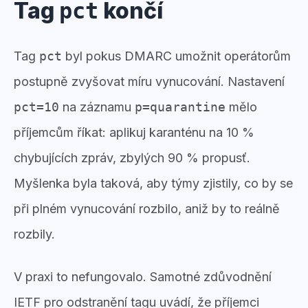
Tag
končí
pct
Tag
pct
byl pokus DMARC umožnit operátorům
postupně zvyšovat míru vynucování. Nastavení
pct=10
na záznamu
p=quarantine
mělo
příjemcům říkat: aplikuj karanténu na 10 %
chybujících zpráv, zbylých 90 % propusť.
Myšlenka byla taková, aby týmy zjistily, co by se
při plném vynucování rozbilo, aniž by to reálně
rozbily.
V praxi to nefungovalo. Samotné zdůvodnění
IETF pro odstranění tagu uvádí, že příjemci