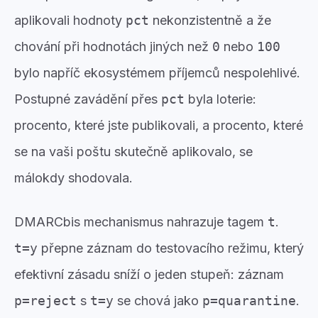
aplikovali hodnoty
pct
nekonzistentně a že
chování při hodnotách jiných než
0
nebo
100
bylo napříč ekosystémem příjemců nespolehlivé.
Postupné zavádění přes
pct
byla loterie:
procento, které jste publikovali, a procento, které
se na vaši poštu skutečně aplikovalo, se
málokdy shodovala.
DMARCbis mechanismus nahrazuje tagem
t
.
t=y
přepne záznam do testovacího režimu, který
efektivní zásadu sníží o jeden stupeň: záznam
p=reject
s
t=y
se chová jako
p=quarantine
.