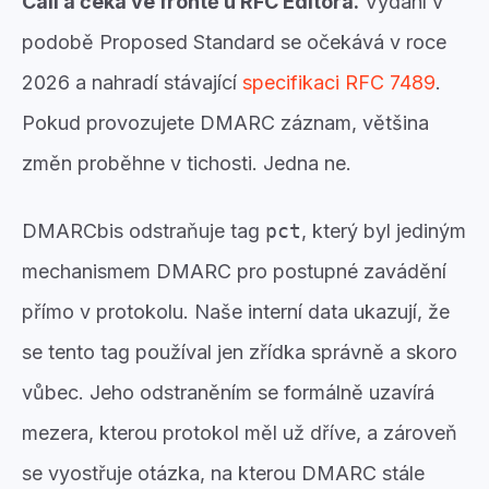
Call a čeká ve frontě u RFC Editora.
Vydání v
podobě Proposed Standard se očekává v roce
2026 a nahradí stávající
specifikaci RFC 7489
.
Pokud provozujete DMARC záznam, většina
změn proběhne v tichosti. Jedna ne.
DMARCbis odstraňuje tag
pct
, který byl jediným
mechanismem DMARC pro postupné zavádění
přímo v protokolu. Naše interní data ukazují, že
se tento tag používal jen zřídka správně a skoro
vůbec. Jeho odstraněním se formálně uzavírá
mezera, kterou protokol měl už dříve, a zároveň
se vyostřuje otázka, na kterou DMARC stále