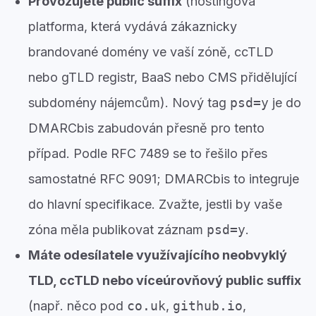
Provozujete public suffix
(hostingová
platforma, která vydává zákaznicky
brandované domény ve vaší zóně, ccTLD
nebo gTLD registr, BaaS nebo CMS přidělující
subdomény nájemcům). Nový tag
psd=y
je do
DMARCbis zabudován přesně pro tento
případ. Podle RFC 7489 se to řešilo přes
samostatné RFC 9091; DMARCbis to integruje
do hlavní specifikace. Zvažte, jestli by vaše
zóna měla publikovat záznam
psd=y
.
Máte odesílatele využívajícího neobvyklý
TLD, ccTLD nebo víceúrovňový public suffix
(např. něco pod
co.uk
,
github.io
,