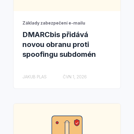
Základy zabezpečení e-mailu
DMARCbis přidává
novou obranu proti
spoofingu subdomén
JAKUB PLAS
ČVN 1, 2026