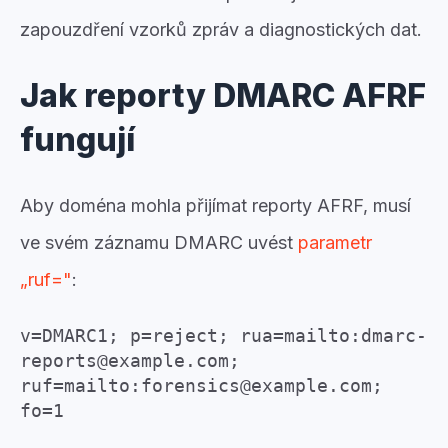
zapouzdření vzorků zpráv a diagnostických dat.
Jak reporty DMARC AFRF
fungují
Aby doména mohla přijímat reporty AFRF, musí
ve svém záznamu DMARC uvést
parametr
„ruf="
:
v=DMARC1; p=reject; rua=mailto:dmarc-
reports@example.com;
ruf=mailto:forensics@example.com;
fo=1