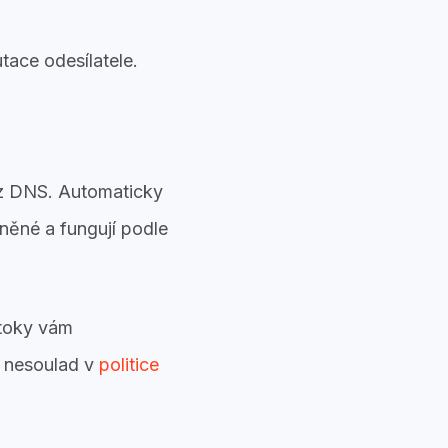
tace odesílatele.
 z DNS. Automaticky
ěné a fungují podle
 toky vám
a nesoulad v
politice