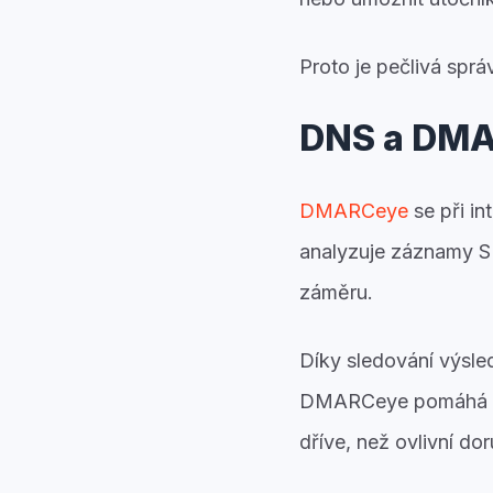
Proto je pečlivá spr
DNS a DM
DMARCeye
se při i
analyzuje záznamy S
záměru.
Díky sledování výsl
DMARCeye pomáhá o
dříve, než ovlivní dor