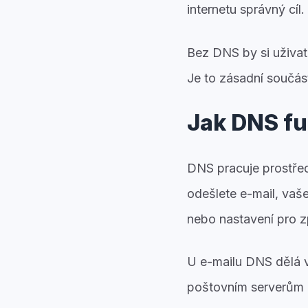
internetu správný cíl.
Bez DNS by si uživat
Je to zásadní součást
Jak DNS f
DNS pracuje prostře
odešlete e-mail, vaš
nebo nastavení pro z
U e-mailu DNS dělá v
poštovním serverům ř