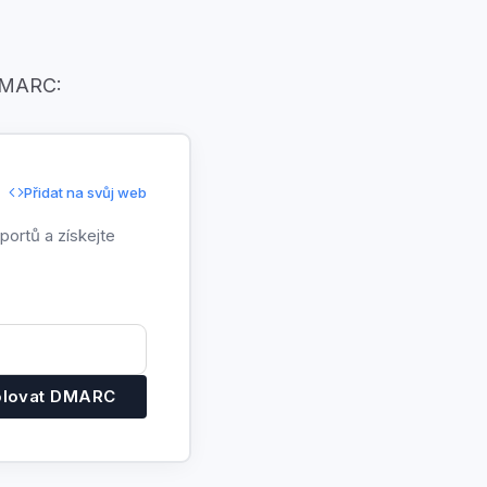
 DMARC:
Přidat na svůj web
ortů a získejte
olovat DMARC