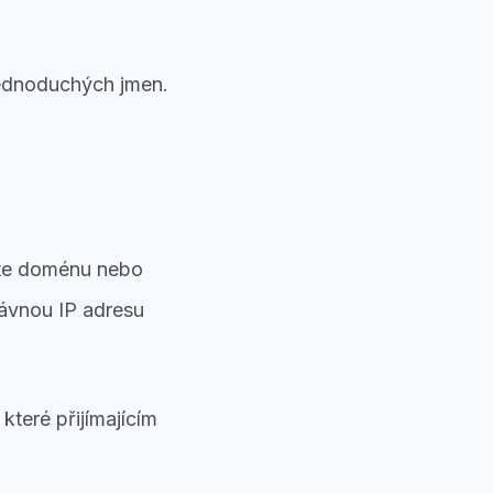
jednoduchých jmen.
ete doménu nebo
rávnou IP adresu
, které přijímajícím