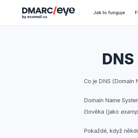
Jak to funguje
F
DNS 
Co je DNS (Domain 
Domain Name Syste
člověka (jako
examp
Pokaždé, když někdo 