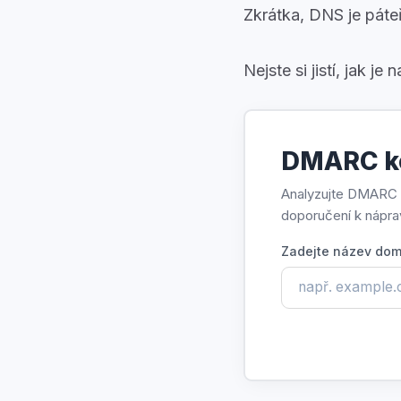
Zkrátka, DNS je páteř
Nejste si jistí, jak
DMARC ko
Analyzujte DMARC z
doporučení k nápra
Zadejte název do