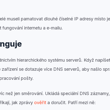
elé museli pamatovat dlouhé číselné IP adresy místo 
 fungování internetu a e-mailu.
unguje
dnictvím
hierarchického systému serverů
. Když napíš
e zařízení se dotazuje více DNS serverů, aby našlo sp
pracování pošty.
íc než jen směrování. Ukládá speciální
DNS záznamy
íkají, jak zprávy
ověřit
a doručit. Patří mezi ně: