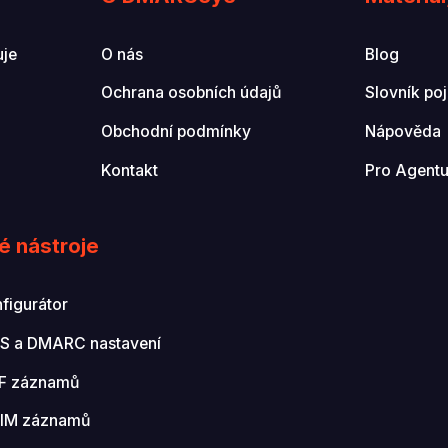
uje
O nás
Blog
Ochrana osobních údajů
Slovník po
Obchodní podmínky
Nápověda
Kontakt
Pro Agentu
é nástroje
igurátor
NS a DMARC nastavení
PF záznamů
KIM záznamů