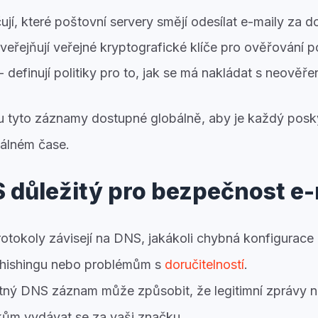
ují, které poštovní servery smějí odesílat e-maily za 
veřejňují veřejné kryptografické klíče pro ověřování p
- definují politiky pro to, jak se má nakládat s neověř
ou tyto záznamy dostupné globálně, aby je každý posk
eálném čase.
S důležitý pro bezpečnost e-
otokoly závisejí na DNS,
jakákoli chybná konfigurac
phishingu nebo problémům s
doručitelností
.
atný DNS záznam může způsobit, že legitimní zprávy 
kům vydávat se za vaši značku.