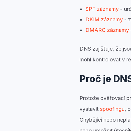
SPF záznamy
- urč
DKIM záznamy
- z
DMARC záznamy
DNS zajišťuje, že js
mohl kontrolovat v r
Proč je DN
Protože ověřovací pr
vystavit
spoofingu
, 
Chybějící nebo nepl
nebo umožnit útoční