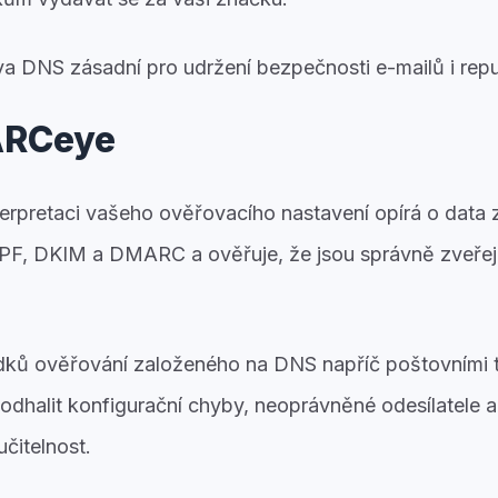
áva DNS zásadní pro udržení
bezpečnosti e-mailů i repu
ARCeye
nterpretaci vašeho ověřovacího nastavení opírá o data
PF, DKIM a DMARC a ověřuje, že jsou správně zveřejn
edků ověřování založeného na DNS napříč poštovními
dhalit
konfigurační chyby, neoprávněné odesílatele 
učitelnost.