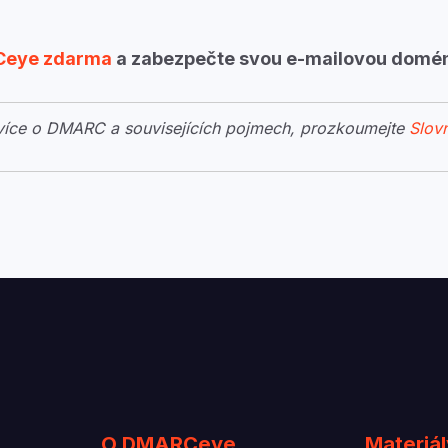
eye zdarma
a zabezpečte svou e-mailovou domé
 více o DMARC a souvisejících pojmech, prozkoumejte
Slov
O DMARCeye
Materiál