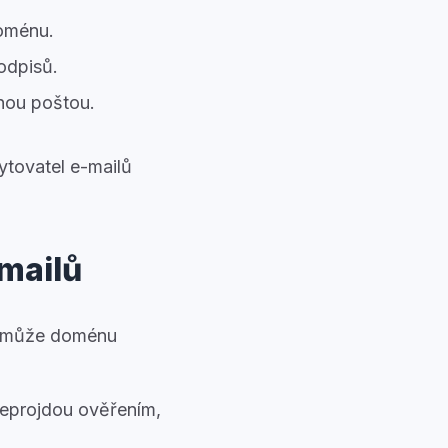
doménu.
odpisů.
enou poštou.
ytovatel e-mailů
mailů
e může doménu
neprojdou ověřením,