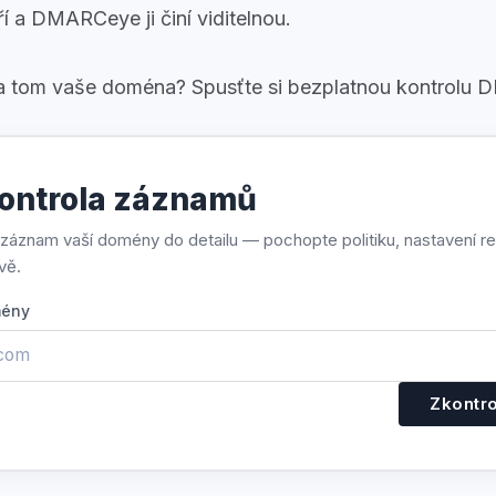
í a DMARCeye ji činí viditelnou.
 je na tom vaše doména? Spusťte si bezplatnou kontrolu
ntrola záznamů
áznam vaší domény do detailu — pochopte politiku, nastavení rep
vě.
mény
Zkontr