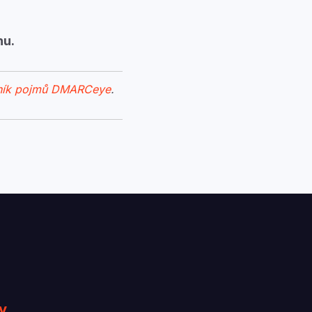
nu.
ník pojmů DMARCeye
.
y