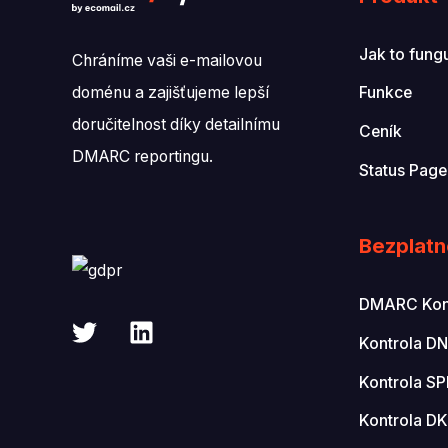
Jak to fung
Chráníme vaši e-mailovou
doménu a zajišťujeme lepší
Funkce
doručitelnost díky detailnímu
Ceník
DMARC reportingu.
Status Page
Bezplatn
DMARC Konf
Kontrola D
Kontrola S
Kontrola D