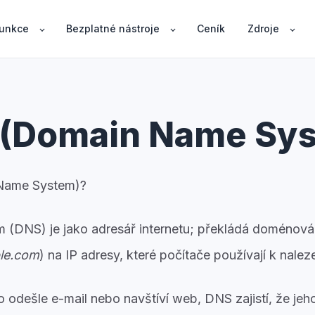
unkce
Bezplatné nástroje
Ceník
Zdroje
(Domain Name Sy
Name System)?
m (DNS)
je jako adresář internetu; překládá doménová
le.com
) na IP adresy, které počítače používají k nalez
odešle e-mail nebo navštíví web, DNS zajistí, že jeho