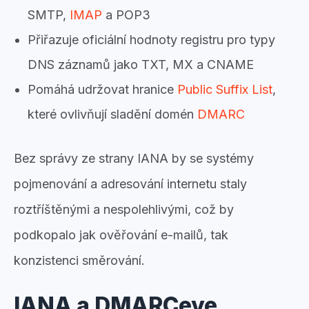
SMTP,
IMAP
a POP3
Přiřazuje oficiální hodnoty registru pro typy
DNS záznamů jako TXT, MX a CNAME
Pomáhá udržovat hranice
Public Suffix List
,
které ovlivňují sladění domén
DMARC
Bez správy ze strany IANA by se systémy
pojmenování a adresování internetu staly
roztříštěnými a nespolehlivými, což by
podkopalo jak ověřování e-mailů, tak
konzistenci směrování.
IANA a DMARCeye