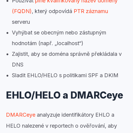
Používat
plně kvalifikovaný název domény
(FQDN)
, který odpovídá
PTR záznamu
serveru
Vyhýbat se obecným nebo zástupným
hodnotám (např. „localhost“)
Zajistit, aby se doména správně překládala v
DNS
Sladit EHLO/HELO s politikami SPF a DKIM
EHLO/HELO a DMARCeye
DMARCeye
analyzuje identifikátory EHLO a
HELO nalezené v reportech o ověřování, aby