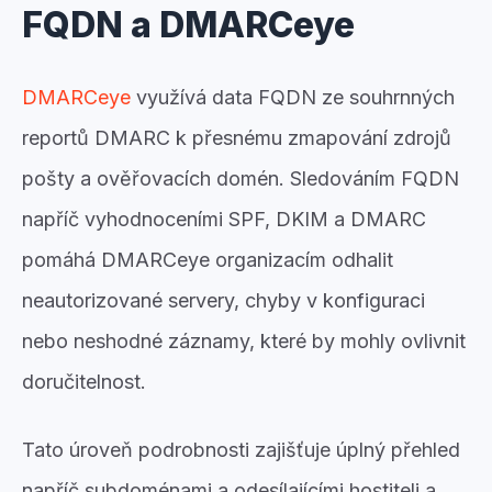
FQDN a DMARCeye
DMARCeye
využívá data FQDN ze souhrnných
reportů DMARC k přesnému zmapování zdrojů
pošty a ověřovacích domén. Sledováním FQDN
napříč vyhodnoceními SPF, DKIM a DMARC
pomáhá DMARCeye organizacím odhalit
neautorizované servery, chyby v konfiguraci
nebo neshodné záznamy, které by mohly ovlivnit
doručitelnost.
Tato úroveň podrobnosti zajišťuje úplný přehled
napříč subdoménami a odesílajícími hostiteli a