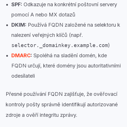
SPF:
Odkazuje na konkrétní poštovní servery
pomocí A nebo MX dotazů
DKIM:
Používá FQDN založené na selektoru k
nalezení veřejných klíčů (např.
selector._domainkey.example.com
)
DMARC
:
Spoléhá na sladění domén, kde
FQDN určují, které domény jsou autoritativními
odesílateli
Přesné používání FQDN zajišťuje, že ověřovací
kontroly pošty správně identifikují autorizované
zdroje a ověří integritu zprávy.