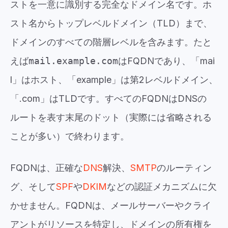
ストを一意に識別する完全なドメイン名です。ホ
スト名からトップレベルドメイン（TLD）まで、
ドメインのすべての階層レベルを含みます。たと
えば
mail.example.com
はFQDNであり、「mai
l」はホスト、「example」は第2レベルドメイン、
「.com」はTLDです。すべてのFQDNはDNSの
ルートを表す末尾のドット（実際には省略される
ことが多い）で終わります。
FQDNは、正確な
DNS
解決、
SMTP
のルーティン
グ、そして
SPF
や
DKIM
などの認証メカニズムに欠
かせません。FQDNは、メールサーバーやクライ
アントがリソースを特定し、ドメインの所有権を