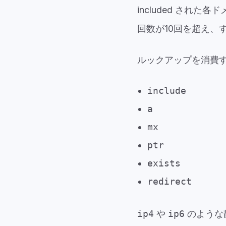
included され
回数が10回を超え、
ルックアップを消費
include
a
mx
ptr
exists
redirect
ip4
や
ip6
のような