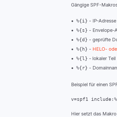
Gängige SPF-Makros
%{i}
- IP-Adresse
%{s}
- Envelope-
%{d}
- geprüfte D
%{h}
-
HELO- ode
%{l}
- lokaler Te
%{r}
- Domainnam
Beispiel für einen SP
v=spf1 include:%
Hier setzt das Makr