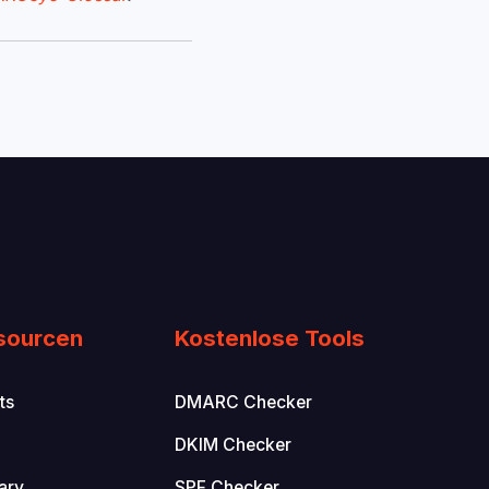
sourcen
Kostenlose Tools
ts
DMARC Checker
DKIM Checker
ary
SPF Checker