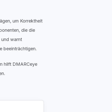
rägen, um Korrektheit
ponenten, die die
, und warnt
e beeinträchtigen.
en hilft DMARCeye
en.