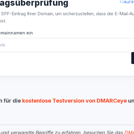
ragsüberprüfung
Auf I
SPF-Eintrag Ihrer Domain, um sicherzustellen, dass die E-Mail-Au
ist.
omainnamen ein
h für die
kostenlose Testversion von DMARCeye
un
d verwandte Begriffe zu erfahren, besuchen Sie das
DMA