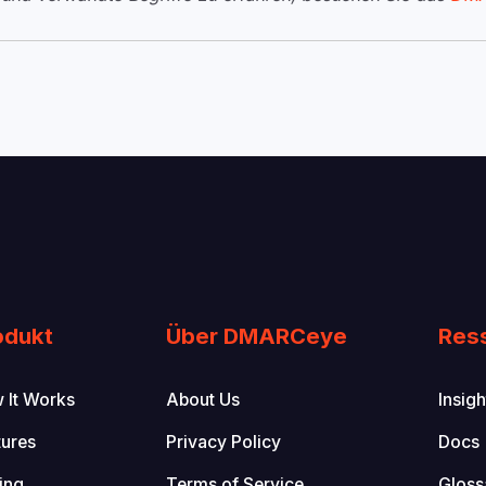
odukt
Über DMARCeye
Res
 It Works
About Us
Insigh
tures
Privacy Policy
Docs
ing
Terms of Service
Gloss