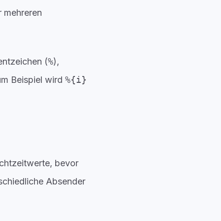
r mehreren
ntzeichen (
%
),
um Beispiel wird
%{i}
chtzeitwerte, bevor
rschiedliche Absender