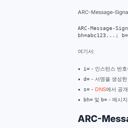
ARC-Message-Sign
ARC-Message-Sign
bh=abc123...; b=
여기서:
i=
- 인스턴스 번호
d=
- 서명을 생성한
s=
-
DNS
에서 공개
bh=
및
b=
- 메시지
ARC-Mess