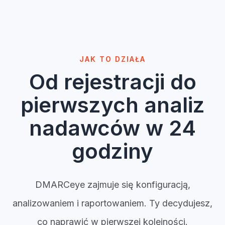
Michael Newman
Dec 9, 2025 — Dec 22, 2025
DMARC compliance
Total emails
DMARC passed
DMARC failed
94%
12 534
11 782
752
Email volume over time
Daily reports across all sending sources
1,120
739
JAK TO DZIAŁA
370
Od rejestracji do
0
Dec 9
Dec 11
Dec 13
Dec 15
Dec 17
Dec 19
Dec 22
Most Active Domains
Overview of domains with the highest number of tracked emails
pierwszych analiz
Domain
E-mails
DMARC Policy
Status
Compliance
dmarceye.com
6 420
98%
Reject
Active
ecomail.com
3 210
92%
Quarantine
Active
topol.io
1 980
84%
Quarantine
Active
nadawców w 24
letter.com
924
47%
None
Active
godziny
DMARCeye zajmuje się konfiguracją,
analizowaniem i raportowaniem. Ty decydujesz,
co naprawić w pierwszej kolejności.