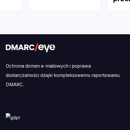
P w
DMARCeye
wysy
prze
Ochrona domen e-mailowych i poprawa
dostarczalności dzięki kompleksowemu raportowaniu
DMARC.