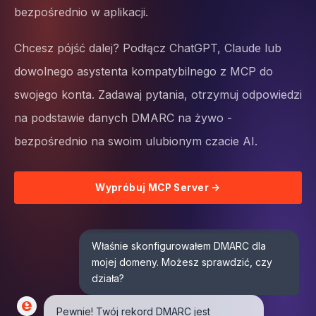
bezpośrednio w aplikacji.
Chcesz pójść dalej? Podłącz ChatGPT, Claude lub
dowolnego asystenta kompatybilnego z MCP do
swojego konta. Zadawaj pytania, otrzymuj odpowiedzi
na podstawie danych DMARC na żywo -
bezpośrednio na swoim ulubionym czacie AI.
Wypróbuj MCP Server →
Właśnie skonfigurowałem DMARC dla 
mojej domeny. Możesz sprawdzić, czy 
działa?
Pewnie! Twój rekord DMARC jest 
opublikowany i prawidłowy. W ciągu 
ostatnich 7 dni 94% e-maili przeszło 