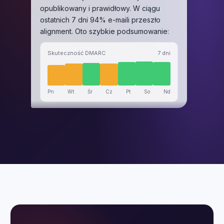
alignment. Oto szybkie podsumowanie:
Skuteczność DMARC
7 dni
Pn
Wt
Śr
Cz
Pt
So
Nd
Które narzędzie marketingowe nie 
działa?