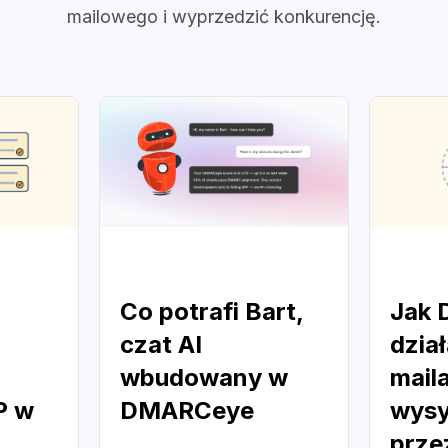
inteligentniejszą strategię marketingu e-
mailowego i wyprzedzić konkurencję.
Co potrafi Bart,
Jak
czat AI
dział
wbudowany w
mail